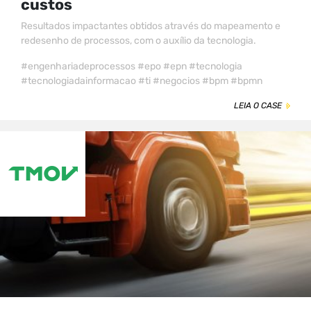
custos
Resultados impactantes obtidos através do mapeamento e
redesenho de processos, com o auxílio da tecnologia.
#engenhariadeprocessos #epo #epn #tecnologia
#tecnologiadainformacao #ti #negocios #bpm #bpmn
LEIA O CASE